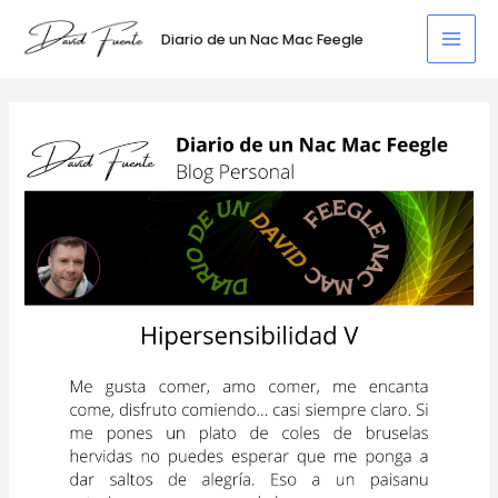
Ir
al
Diario de un Nac Mac Feegle
Mai
contenido
Men