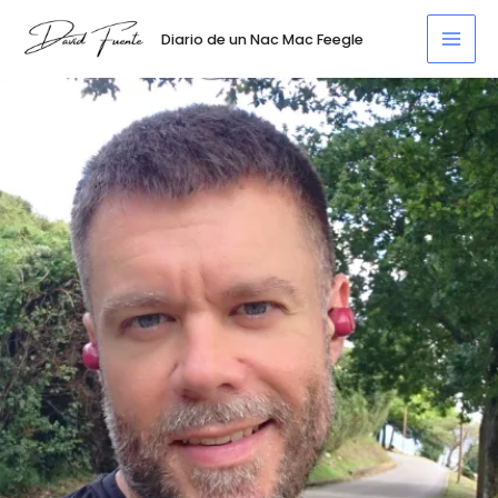
Ir
al
Diario de un Nac Mac Feegle
Mai
contenido
Men