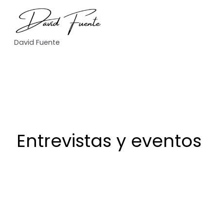
David Fuente
Entrevistas y eventos
Junta
Cuatr
Cocin
Entrevi
Gener
Autis
ecasa
adapt
sta
al