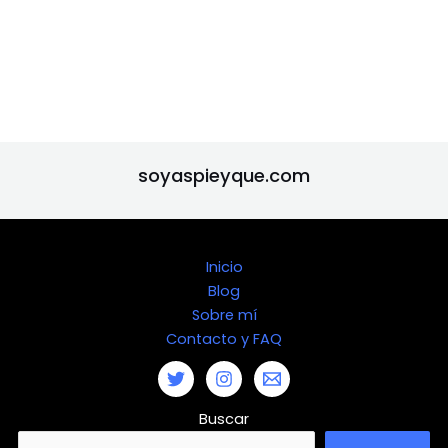
La
mo
s,
ada 18
web
Princip
Nueva
feme
Barcel
de
RTVE
ado
Españ
nino
ona 2
septie
abril
de
a 16
vs
de
mbre
2022
Asturi
de
masc
abril
de
as 18
febrer
ulino 2
de
2021
de
o de
de
2022
febrer
2022
abril
o de
de
soyaspieyque.com
2022
2022
Inicio
Blog
Sobre mí
Contacto y FAQ
Buscar