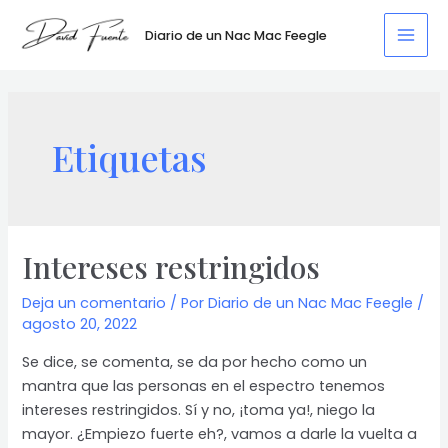
Ir
al
Diario de un Nac Mac Feegle
Mai
contenido
Men
Etiquetas
Intereses restringidos
Deja un comentario
/ Por
Diario de un Nac Mac Feegle
/
agosto 20, 2022
Se dice, se comenta, se da por hecho como un
mantra que las personas en el espectro tenemos
intereses restringidos. Sí y no, ¡toma ya!, niego la
mayor. ¿Empiezo fuerte eh?, vamos a darle la vuelta a