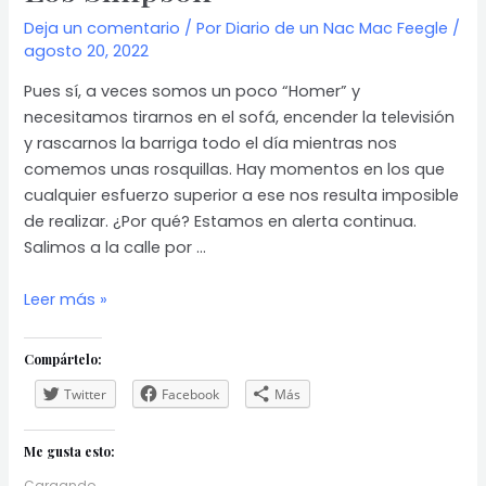
Deja un comentario
/ Por
Diario de un Nac Mac Feegle
/
agosto 20, 2022
Pues sí, a veces somos un poco “Homer” y
necesitamos tirarnos en el sofá, encender la televisión
y rascarnos la barriga todo el día mientras nos
comemos unas rosquillas. Hay momentos en los que
cualquier esfuerzo superior a ese nos resulta imposible
de realizar. ¿Por qué? Estamos en alerta continua.
Salimos a la calle por …
Los
Leer más »
Simpson
Compártelo:
Twitter
Facebook
Más
Me gusta esto:
Cargando...