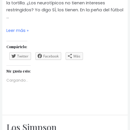
la tortilla. ¿Los neurotípicos no tienen intereses
restringidos? Yo digo SÍ, los tienen. En la peña del fútbol
…
Intereses
Leer más »
restringidos
Compártelo:
Twitter
Facebook
Más
Me gusta esto:
Cargando...
Los Simpson