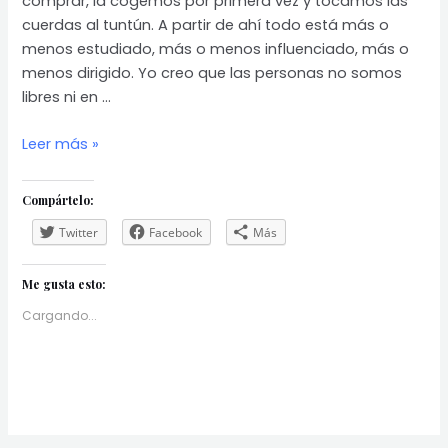
comprar, la cogemos por primera vez y tocamos las
cuerdas al tuntún. A partir de ahí todo está más o
menos estudiado, más o menos influenciado, más o
menos dirigido. Yo creo que las personas no somos
libres ni en …
La
Leer más »
Dictadura
del
Compártelo:
Neurotipismo
Twitter
Facebook
Más
Me gusta esto:
Cargando...