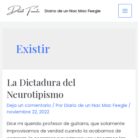
Ir
al
Diario de un Nac Mac Feegle
Mai
contenido
Men
Existir
La Dictadura del
Neurotipismo
Deja un comentario
/ Por
Diario de un Nac Mac Feegle
/
noviembre 22, 2022
Dice mi querido profesor de guitarra, que solamente
improvisamos de verdad cuando la acabamos de